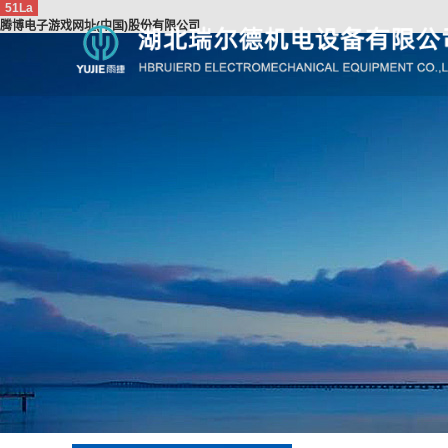
51La
腾博电子游戏网址(中国)股份有限公司