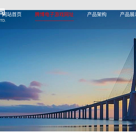
网站首页
腾博电子游戏网址
产品架构
产品展