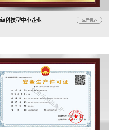
家级科技型中小企业